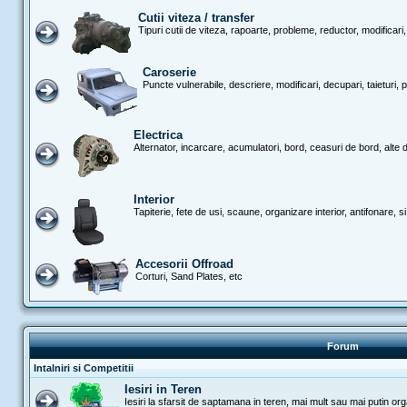
Cutii viteza / transfer
Tipuri cutii de viteza, rapoarte, probleme, reductor, modificari,
Caroserie
Puncte vulnerabile, descriere, modificari, decupari, taieturi, p
Electrica
Alternator, incarcare, acumulatori, bord, ceasuri de bord, alte di
Interior
Tapiterie, fete de usi, scaune, organizare interior, antifonare, si 
Accesorii Offroad
Corturi, Sand Plates, etc
Forum
Intalniri si Competitii
Iesiri in Teren
Iesiri la sfarsit de saptamana in teren, mai mult sau mai putin or