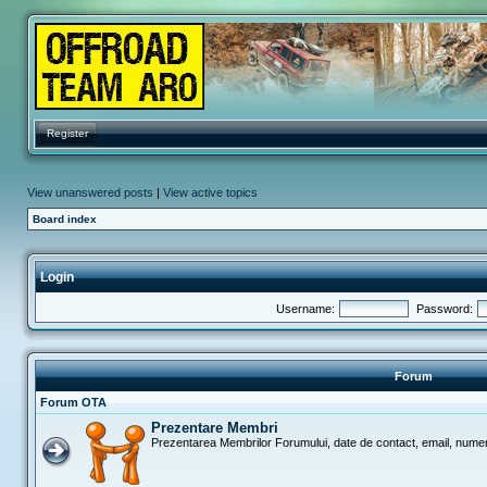
Register
View unanswered posts
|
View active topics
Board index
Login
Username:
Password:
Forum
Forum OTA
Prezentare Membri
Prezentarea Membrilor Forumului, date de contact, email, numer