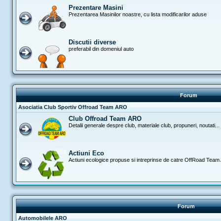
Prezentare Masini
Prezentarea Masinilor noastre, cu lista modificarilor aduse
Discutii diverse
preferabil din domeniul auto
Forum
Asociatia Club Sportiv Offroad Team ARO
Club Offroad Team ARO
Detalii generale despre club, materiale club, propuneri, noutati...
Actiuni Eco
Actiuni ecologice propuse si intreprinse de catre OffRoad Tea
Forum
Automobilele ARO