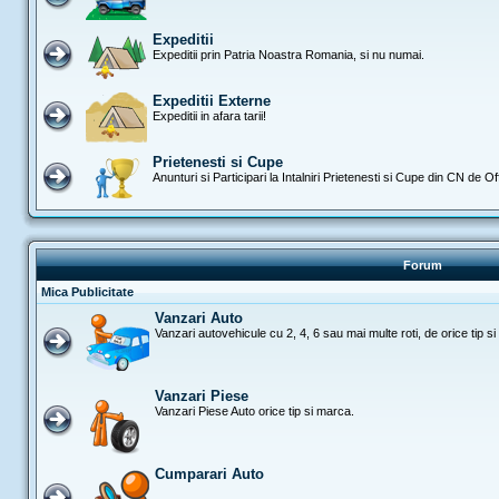
Expeditii
Expeditii prin Patria Noastra Romania, si nu numai.
Expeditii Externe
Expeditii in afara tarii!
Prietenesti si Cupe
Anunturi si Participari la Intalniri Prietenesti si Cupe din CN de 
Forum
Mica Publicitate
Vanzari Auto
Vanzari autovehicule cu 2, 4, 6 sau mai multe roti, de orice tip s
Vanzari Piese
Vanzari Piese Auto orice tip si marca.
Cumparari Auto