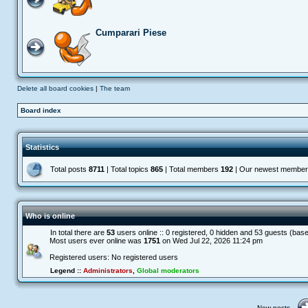
Cumparari Piese
Delete all board cookies
|
The team
Board index
Statistics
Total posts
8711
| Total topics
865
| Total members
192
| Our newest membe
Who is online
In total there are
53
users online :: 0 registered, 0 hidden and 53 guests (bas
Most users ever online was
1751
on Wed Jul 22, 2026 11:24 pm
Registered users: No registered users
Legend ::
Administrators
,
Global moderators
New posts