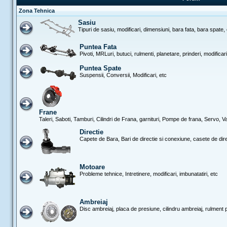
Zona Tehnica
Sasiu
Tipuri de sasiu, modificari, dimensiuni, bara fata, bara spate,
Puntea Fata
Pivoti, MRLuri, butuci, rulmenti, planetare, prinderi, modificar
Puntea Spate
Suspensii, Conversii, Modificari, etc
Frane
Taleri, Saboti, Tamburi, Cilindri de Frana, garnituri, Pompe de frana, Servo, Vac
Directie
Capete de Bara, Bari de directie si conexiune, casete de dir
Motoare
Probleme tehnice, Intretinere, modificari, imbunatatiri, etc
Ambreiaj
Disc ambreiaj, placa de presiune, cilindru ambreiaj, rulment 